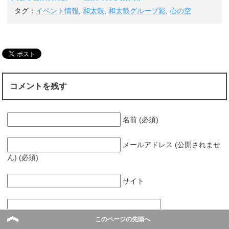
い＆天然のバク転
也のラジオ2015年
に胸がバクバク♡
ベイストーム（9月
タグ：
イベント情報
,
和太鼓
,
和太鼓グループ彩
,
心の空
JP名古屋魂「無効
27日レポ）
チケット」が発表
されました。
コメントを残す
名前 (必須)
メールアドレス (公開されませ
ん) (必須)
サイト
このページの先頭へ