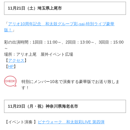
11月21日（土）埼玉県上尾市
「
アリオ10周年記念 和太鼓グループ彩-sai-特別ライブ豪華
版！
」
彩の出演時間：1回目：11:00～、2回目：13:00～、3回目：15:00
～
場所：アリオ上尾 屋外イベント広場
【
アクセス
】
【
HP
】
特別にメンバー10名で演奏する豪華版でお送り致しま
す！
11月23日（月・祝）神奈川県海老名市
【イベント演奏 】
ビナウォーク 和太鼓彩LIVE 第四弾