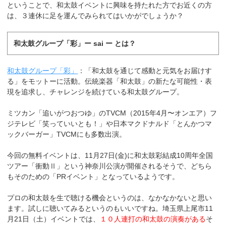
ということで、和太鼓イベントに興味を持たれた方でお近くの方
は、３連休に足を運んでみられてはいかがでしょうか？
和太鼓グループ「彩」ー sai ー とは？
和太鼓グループ「彩」
：「和太鼓を通じて感動と元気をお届けす
る」をモットーに活動。伝統楽器「和太鼓」の新たな可能性・表
現を追求し、チャレンジを続けている和太鼓グループ。
ミツカン「追いがつおつゆ」のTVCM（2015年4月〜オンエア）フ
ジテレビ「笑っていいとも！」や日本マクドナルド「とんかつマ
ックバーガー」TVCMにも多数出演。
今回の無料イベントは、11月27日(金)に和太鼓彩結成10周年全国
ツアー「衝動Ⅱ」という神奈川公演が開催されるそうで、どちら
もそのための「PRイベント」となっているようです。
プロの和太鼓を生で聴ける機会というのは、なかなかないと思い
ます。試しに聴いてみるというのもいいですね。埼玉県上尾市11
月21日（土）イベントでは、
１０人連打の和太鼓の演奏がある
そ