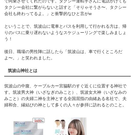
で同乗させてくれたのです。タクシー運転手さんに電話かけても
タクシー会社に繋がらないと話すと「そりゃそうさ〜、タクシー
会社も終わってるよ。」と衝撃的なひと言がw
ということで、筑波山に電車とバスを利用して行かれる方は、帰
りのバスに乗り遅れないようなスケジューリングで楽しみましょ
う！
後日、職場の男性陣に話したら「筑波山は、車で行くところだ
よ〜。」と笑われました。
筑波山神社とは
筑波山の中腹、ケーブルカー宮脇駅のすぐ近くに位置する神社で
す。筑波男大神（いざなぎのみこと）、筑波女大神（いざなみの
みこと）の夫婦二神を主神とする全国屈指の由緒ある名社で、夫
婦和合、縁結びの神として多くの人々が参拝に訪れるとのこと。