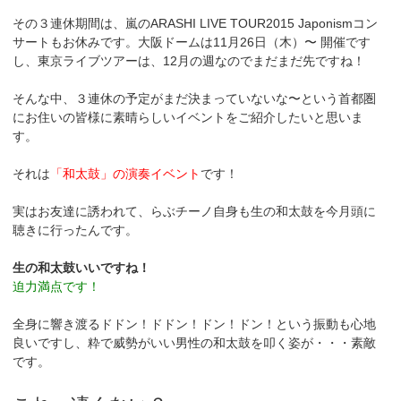
その３連休期間は、嵐のARASHI LIVE TOUR2015 Japonismコン
サートもお休みです。大阪ドームは11月26日（木）〜 開催です
し、東京ライブツアーは、12月の週なのでまだまだ先ですね！
そんな中、３連休の予定がまだ決まっていないな〜という首都圏
にお住いの皆様に素晴らしいイベントをご紹介したいと思いま
す。
それは
「和太鼓」の演奏イベント
です！
実はお友達に誘われて、らぶチーノ自身も生の和太鼓を今月頭に
聴きに行ったんです。
生の和太鼓いいですね！
迫力満点です！
全身に響き渡るドドン！ドドン！ドン！ドン！という振動も心地
良いですし、粋で威勢がいい男性の和太鼓を叩く姿が・・・素敵
です。