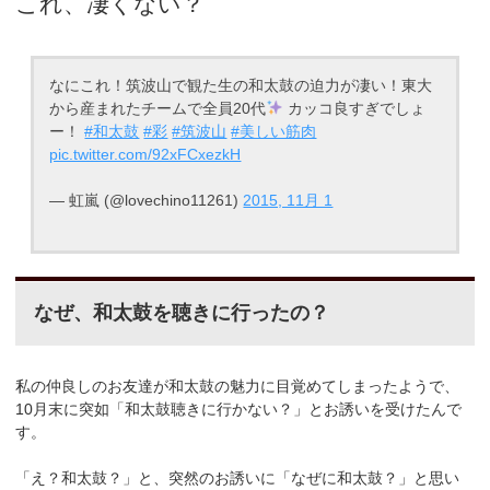
これ、凄くない？
なにこれ！筑波山で観た生の和太鼓の迫力が凄い！東大
から産まれたチームで全員20代
カッコ良すぎでしょ
ー！
#和太鼓
#彩
#筑波山
#美しい筋肉
pic.twitter.com/92xFCxezkH
— 虹嵐 (@lovechino11261)
2015, 11月 1
なぜ、和太鼓を聴きに行ったの？
私の仲良しのお友達が和太鼓の魅力に目覚めてしまったようで、
10月末に突如「和太鼓聴きに行かない？」とお誘いを受けたんで
す。
「え？和太鼓？」と、突然のお誘いに「なぜに和太鼓？」と思い