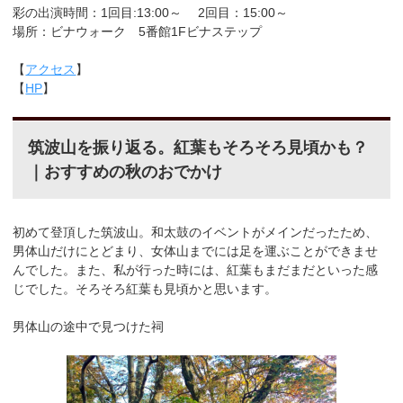
彩の出演時間：1回目:13:00～ 2回目：15:00～
場所：ビナウォーク 5番館1Fビナステップ
【
アクセス
】
【
HP
】
筑波山を振り返る。紅葉もそろそろ見頃かも？
｜おすすめの秋のおでかけ
初めて登頂した筑波山。和太鼓のイベントがメインだったため、
男体山だけにとどまり、女体山までには足を運ぶことができませ
んでした。また、私が行った時には、紅葉もまだまだといった感
じでした。そろそろ紅葉も見頃かと思います。
男体山の途中で見つけた祠