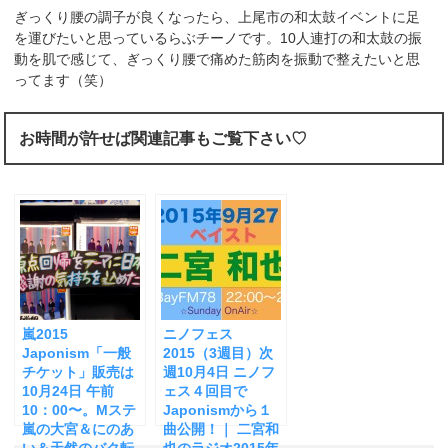
ぎっくり腰の調子が良くなったら、上尾市の和太鼓イベントに足
を運びたいと思っているらぶチーノです。10人連打の和太鼓の振
動を肌で感じて、ぎっくり腰で痛めた筋肉を振動で整えたいと思
ってます（笑）
お時間が許せば関連記事もご覧下さい♡
嵐2015
ニノフェス
Japonism「一般
2015（3週目）次
チケット」販売は
週10月4日 ニノフ
10月24日 午前
ェス４回目で
10：00〜。Mステ
Japonismから１
嵐の大宮＆にのあ
曲公開！｜ 二宮和