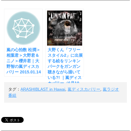
嵐の心拍数 松潤＞
大野くん「フリー
相葉君＞大野君＆
スタイル2」に出展
ニノ＞櫻井君｜大
する絵をリンキン
野智の嵐ディスカ
パークをガンガン
バリー 2015.01.14
聴きながら描いて
いる?! ｜嵐ディス
カバリー（6月10
日レポ）
タグ：
ARASHIBLAST in Hawai
,
嵐ディスカバリー
,
嵐ラジオ
番組