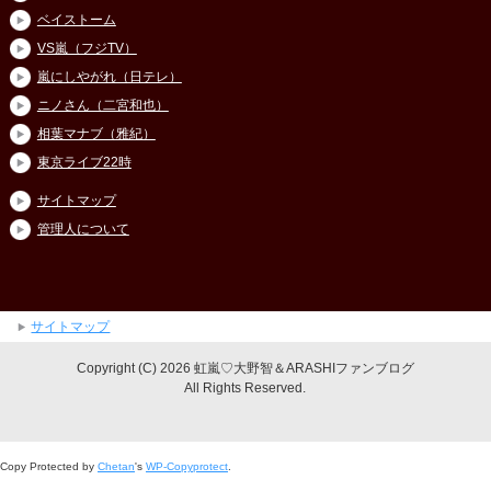
ベイストーム
VS嵐（フジTV）
嵐にしやがれ（日テレ）
ニノさん（二宮和也）
相葉マナブ（雅紀）
東京ライブ22時
サイトマップ
管理人について
サイトマップ
Copyright (C) 2026 虹嵐♡大野智＆ARASHIファンブログ
All Rights Reserved.
Copy Protected by
Chetan
's
WP-Copyprotect
.