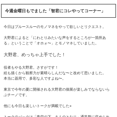
今週金曜日もでました「智君にコレやってコーナー」
今日はブルースルーのモノマネをやって欲しいとリクエスト。
大野君によると「にわとりみたいな声をするところが一箇所あ
る」ということで「オホォ〜」とモノマネしていました。
大野君、めっちゃ上手でした！
役者もやる大野君。さすがです！
絵も描くから観察力が素晴らしんだな〜と改めて思いました。
本当に器用で、多彩な人ですよね〜。
東京で今年の夏に開催される大野君の個展が楽しみでならないら
ぶチーノです。
他にも今日も楽しいトークが満載でした⭐︎
トークのバックは「青空の下、キミのとなり」通常盤に収められ