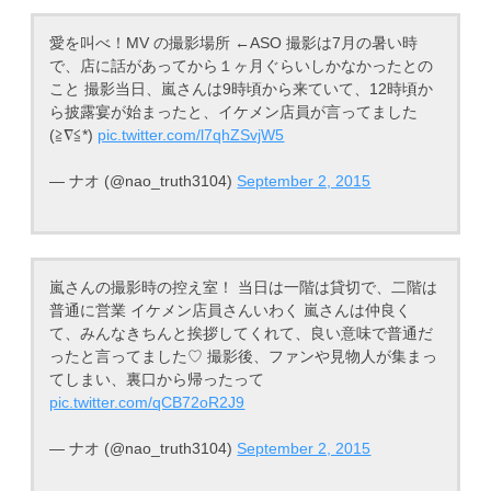
愛を叫べ！MV の撮影場所 ←ASO 撮影は7月の暑い時
で、店に話があってから１ヶ月ぐらいしかなかったとの
こと 撮影当日、嵐さんは9時頃から来ていて、12時頃か
ら披露宴が始まったと、イケメン店員が言ってました
(≧∇≦*)
pic.twitter.com/l7qhZSvjW5
— ナオ (@nao_truth3104)
September 2, 2015
嵐さんの撮影時の控え室！ 当日は一階は貸切で、二階は
普通に営業 イケメン店員さんいわく 嵐さんは仲良く
て、みんなきちんと挨拶してくれて、良い意味で普通だ
ったと言ってました♡ 撮影後、ファンや見物人が集まっ
てしまい、裏口から帰ったって
pic.twitter.com/qCB72oR2J9
— ナオ (@nao_truth3104)
September 2, 2015