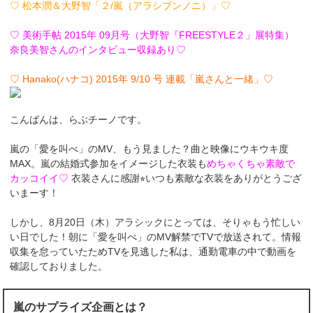
♡ 松本潤＆大野智「２/嵐（アラシブンノニ）」♡
♡ 美術手帖 2015年 09月号（大野智『FREESTYLE２」展特集）
奈良美智さんのインタビュー収録あり♡
♡ Hanako(ハナコ) 2015年 9/10 号 連載「嵐さんと一緒」♡
こんばんは、らぶチーノです。
嵐の「愛を叫べ」のMV、もう見ました？曲と映像にウキウキ度
MAX。嵐の結婚式参加をイメージした衣装も
めちゃくちゃ素敵で
カッコイイ♡
衣装さんに感謝⭐︎いつも素敵な衣装をありがとうござ
いまーす！
しかし、8月20日（木）アラシックにとっては、そりゃもう忙しい
い日でした！朝に「愛を叫べ」のMV解禁でTVで放送されて。情報
収集を怠っていたためTVを見逃した私は、通勤電車の中で動画を
確認しておりました。
嵐のサプライズ企画とは？