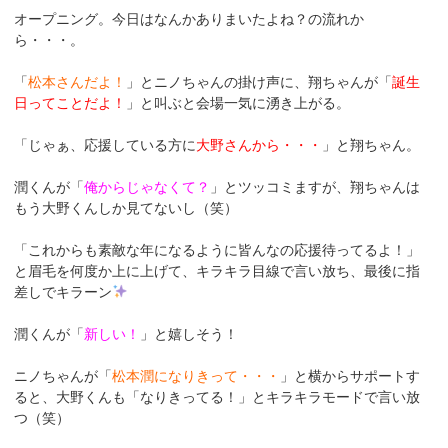
オープニング。今日はなんかありまいたよね？の流れか
ら・・・。
「
松本さんだよ！
」とニノちゃんの掛け声に、翔ちゃんが「
誕生
日ってことだよ！
」と叫ぶと会場一気に湧き上がる。
「じゃぁ、応援している方に
大野さんから
・・・
」と翔ちゃん。
潤くんが「
俺からじゃなくて？
」とツッコミますが、翔ちゃんは
もう大野くんしか見てないし（笑）
「これからも素敵な年になるように皆んなの応援待ってるよ！」
と眉毛を何度か上に上げて、キラキラ目線で言い放ち、最後に指
差しでキラーン
潤くんが「
新しい！
」と嬉しそう！
ニノちゃんが「
松本潤になりきって・・・
」と横からサポートす
ると、大野くんも「なりきってる！」とキラキラモードで言い放
つ（笑）