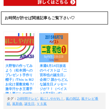
お時間が許せば関連記事もご覧下さい♡
大野智の作ってみ
来週6月14日放送
よう（松本潤への
のベイストは「二
プレゼント手作り
宮和也の誕生日」
帽子）/This is MJ
企画♡ 誰からどん
お化け屋敷攻略？/
な誕生日メッセー
激辛汗かき王選手
ジが？！（ベイス
権｜嵐にしやがれ
ト6月7日レポ）
（8月29日レポ）
タグ：
24時間テレビ
,
嵐にしやがれ！
,
嵐の雑誌
,
嵐テレビ番
組
,
嵐新曲
,
誕生日
,
ＶＳ嵐