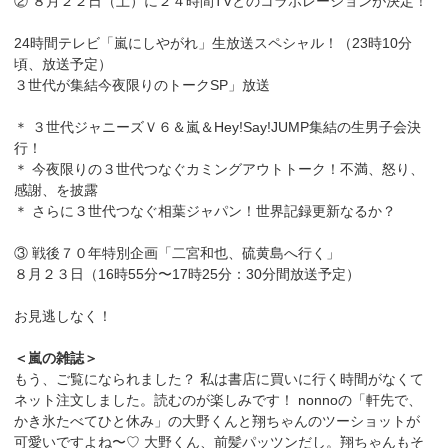
② ８月２２日（土）に２４時間TVとのコラボレーションが決定！
24時間テレビ「嵐にしやがれ」生放送スペシャル！（23時10分
頃、放送予定）
３世代が集結今夜限りのトークSP」放送
＊ ３世代ジャニーズＶ６＆嵐＆Hey!Say!JUMP集結の生男子会決
行！
＊ 今夜限りの３世代つなぐカミングアウトトーク！不満、怒り、
感謝、を披露
＊ さらに３世代つなぐ相葉ジャパン！世界記録更新なるか？
③ 戦後７０年特別企画「二宮和也、硫黄島へ行く」
８月２３日（16時55分〜17時25分：30分間放送予定）
お見逃しなく！
＜嵐の雑誌＞
もう、ご覧になられました？ 私は書店に買いに行く時間がなくて
ネット注文しました。読むのが楽しみです！ nonnoの「軒先で、
かき氷たべてひと休み」の大野くんと翔ちゃんのツーショットが
可愛いですよね〜♡ 大野くん、前髪パッツンだし。翔ちゃんもそ