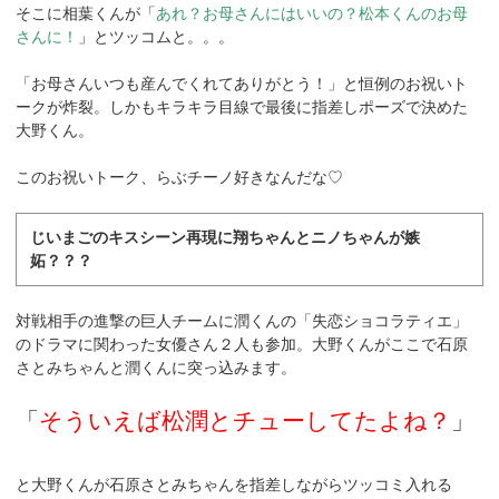
そこに相葉くんが「
あれ？お母さんにはいいの？松本くんのお母
さんに！
」とツッコムと。。。
「お母さんいつも産んでくれてありがとう！」と恒例のお祝いト
ークが炸裂。しかもキラキラ目線で最後に指差しポーズで決めた
大野くん。
このお祝いトーク、らぶチーノ好きなんだな♡
じいまごのキスシーン再現に翔ちゃんとニノちゃんが嫉
妬？？？
対戦相手の進撃の巨人チームに潤くんの「失恋ショコラティエ」
のドラマに関わった女優さん２人も参加。大野くんがここで石原
さとみちゃんと潤くんに突っ込みます。
「
そういえば松潤とチューしてたよね？
」
と大野くんが石原さとみちゃんを指差しながらツッコミ入れる