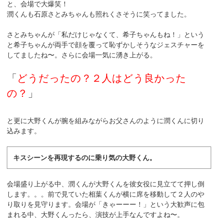
と、会場で大爆笑！
潤くんも石原さとみちゃんも照れくさそうに笑ってました。
さとみちゃんが「私だけじゃなくて、希子ちゃんもね！」という
と希子ちゃんが両手で顔を覆って恥ずかしそうなジェスチャーを
してましたね〜。さらに会場一気に湧き上がる。
「
どうだったの？２人はどう良かった
の？
」
と更に大野くんが腕を組みながらお父さんのように潤くんに切り
込みます。
キスシーンを再現するのに乗り気の大野くん。
会場盛り上がる中、潤くんが大野くんを彼女役に見立てて押し倒
します。。。前で見ていた相葉くんが横に席を移動して２人のや
り取りを見守ります。会場が「きゃーーー！」という大歓声に包
まれる中、大野くんったら、演技が上手なんですよね〜。