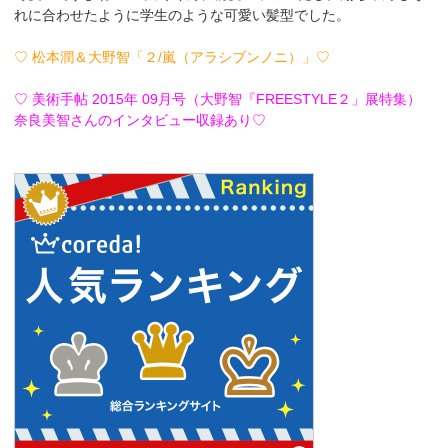
れに合わせたように学生のような可愛い髪型でした。
♡ 松本潤＆大野智「２/嵐（アラシブンノニ）」♡
♡ 美術手帖 2015年 09月号（大野智『FREESTYLE２」展特集）
奈良美智さんのインタビュー収録あり♡