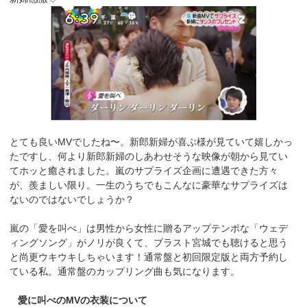
とても良いMVでしたね〜。新郎新婦が喜ぶ様が見ていて嬉しかっ
たですし、何より新郎新婦のしあわせそうな映像が朝から見てい
てホッと癒されました。嵐のサプライズ企画に遭遇できた方々
が、羨ましい限り。一生のうちでもこんなに豪華なサプライズは
ないのではないでしょうか？
嵐の「愛を叫べ」は男性から女性に贈るアップテンポな「ウェデ
ィングソング」がノリが良くて、ブラスト宮城でも聴けると思う
と尚更ウキウキしちゃいます！通常盤と初回限定版と両方予約し
ている私。通常盤のカップリング曲も気になります。
愛に叫べのMVの衣装について