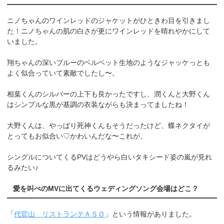
ニノちゃんのワインレッドのジャケットがひときわ目を引きまし
た！ニノちゃんの肌の白さが更にワインレッドを晴れやかにして
いました。
翔ちゃんの深いブルーのベルベット生地のようなジャッケっとも
よく似合っていて素敵でしたし〜。
相葉くんのシルバーの上下も良かったですし、潤くんと大野くん
はシンプルな黒が基調の衣装ながらも決まってましたね！
大野くんは、やっぱり死神くんもそうだったけど、蝶ネクタイが
とってもお似合い♡かわいんだな〜これが。
シングルについてくるPVはどうやら白いタキシード姿の嵐が見れ
るみたい♪
愛を叫べのMVに出てくるウェディングソング会場はどこ？
「
代官山 リストランテＡＳＯ
」という情報がありました。