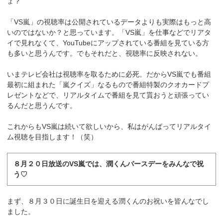
ょ？
「VS嵐」の視聴率は公開されているデータよりも実際はもっと高
いのではないか？と思っています。「VS嵐」を仕事などでリアタ
イで見れなくて、YouTubeにアップされている番組を見ている方
も多いと思うんです。でもそれだと、視聴率に反映されない。
いまテレビ会社は視聴率を取るために必死。だからVS嵐でも番組
最初に組まれた「嵐クイズ」なるもので番組特製のクオカードプ
レゼントなどで、リアルタイムで番組を見て貰おうと頑張ってい
るんだと思うんです。
これからもVS嵐は続いて欲しいから、私はがんばってリアルタイ
ム視聴を目指します！（笑）
８月２０日放送のVS嵐では、潤くんバースデーをみんなで祝
う♡
まず、８月３０日に誕生日を迎える潤くんのお祝いを皆んなでし
ました。