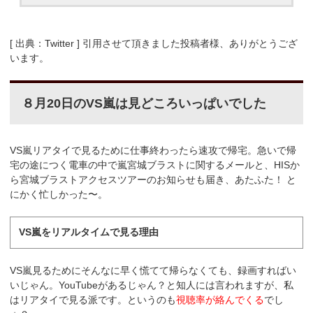
[ 出典：Twitter ] 引用させて頂きました投稿者様、ありがとうござ
います。
８月20日のVS嵐は見どころいっぱいでした
VS嵐リアタイで見るために仕事終わったら速攻で帰宅。急いで帰
宅の途につく電車の中で嵐宮城ブラストに関するメールと、HISか
ら宮城ブラストアクセスツアーのお知らせも届き、あたふた！ と
にかく忙しかった〜。
VS嵐をリアルタイムで見る理由
VS嵐見るためにそんなに早く慌てて帰らなくても、録画すればい
いじゃん。YouTubeがあるじゃん？と知人には言われますが、私
はリアタイで見る派です。というのも
視聴率が絡んでくる
でし