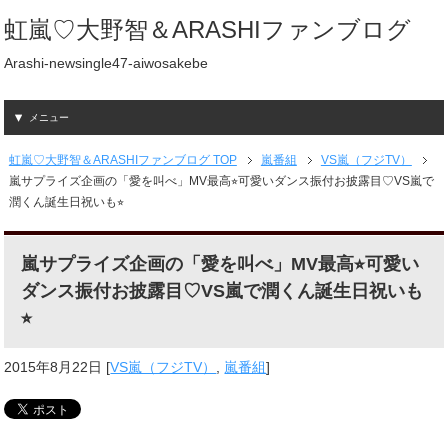
虹嵐♡大野智＆ARASHIファンブログ
Arashi-newsingle47-aiwosakebe
メニュー
虹嵐♡大野智＆ARASHIファンブログ TOP
嵐番組
VS嵐（フジTV）
嵐サプライズ企画の「愛を叫べ」MV最高⭐︎可愛いダンス振付お披露目♡VS嵐で
潤くん誕生日祝いも⭐︎
嵐サプライズ企画の「愛を叫べ」MV最高⭐︎可愛い
ダンス振付お披露目♡VS嵐で潤くん誕生日祝いも
⭐︎
2015年8月22日
[
VS嵐（フジTV）
,
嵐番組
]