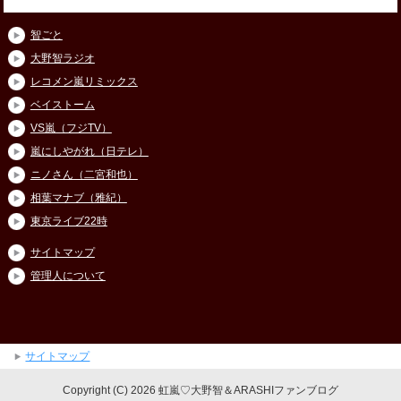
智ごと
大野智ラジオ
レコメン嵐リミックス
ベイストーム
VS嵐（フジTV）
嵐にしやがれ（日テレ）
ニノさん（二宮和也）
相葉マナブ（雅紀）
東京ライブ22時
サイトマップ
管理人について
サイトマップ
Copyright (C) 2026 虹嵐♡大野智＆ARASHIファンブログ