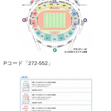
Pコード「272-552」