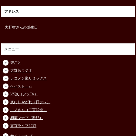
アドレス
大野智さんの誕生日
メニュー
智ごと
大野智ラジオ
レコメン嵐リミックス
ベイストーム
VS嵐（フジTV）
嵐にしやがれ（日テレ）
ニノさん（二宮和也）
相葉マナブ（雅紀）
東京ライブ22時