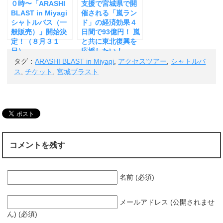
０時〜「ARASHI
支援で宮城県で開
BLAST in Miyagi
催される「嵐ラン
シャトルバス（一
ド」の経済効果４
般販売）」開始決
日間で93億円！ 嵐
定！（８月３１
と共に東北復興を
日）
応援したい！
タグ：
ARASHI BLAST in Miyagi
,
アクセスツアー
,
シャトルバ
ス
,
チケット
,
宮城ブラスト
コメントを残す
名前 (必須)
メールアドレス (公開されませ
ん) (必須)