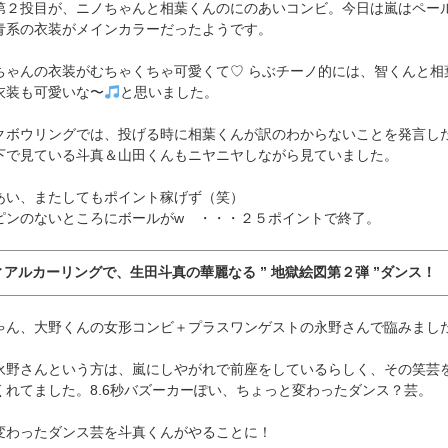
第２投目が、ニノちゃんと相葉くんのにのあいコンビ。今日は嵐はペー
青系の衣装がメインカラーだったようです。
ちゃんの衣装がむちゃくちゃ可愛くて♡ らぶチーノ的には、智くんと相
衣装も可愛いな〜
と思いました。
クボウリングでは、投げる時に相葉くんが訳のわからないことを発言し
下で見ている斗真＆山田くんもニヤニヤしながら見ていました。
あい、またしてもポイント稼げず（笑）
ピンのないところにボールがw ・・・２５ポイントで終了。
ィアルカーリングで、生田斗真の華麗なる ” 地獄絵図第２弾 ”ダンス！
ゃん、大野くんの女形コンビ＋プラスワンゲストの永野さんで臨みまし
永野さんという方は、嵐にしやがれで前座をしているらしく、その笑芸
くれてました。8.6秒バズーカーぽい、ちょっと変わったダンス？芸。
変わったダンス芸を斗真くんがやることに！