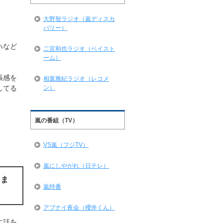
大野智ラジオ（嵐ディスカ
バリー）
ハなど
二宮和也ラジオ（ベイスト
ーム）
張感を
相葉雅紀ラジオ（レコメ
してる
ン）
嵐の番組（TV）
VS嵐（フジTV）
嵐にしやがれ（日テレ）
コま
嵐特番
アブナイ夜会（櫻井くん）
に話を