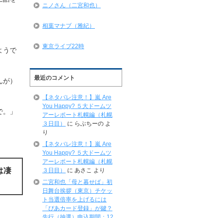
ニノさん（二宮和也）
相葉マナブ（雅紀）
東京ライブ22時
ようで
最近のコメント
んが）
【ネタバレ注意！】嵐 Are
You Happy? ５大ドームツ
で。」
アーレポート札幌編（札幌
３日目）
に
らぶちーの
よ
り
【ネタバレ注意！】嵐 Are
You Happy? ５大ドームツ
アーレポート札幌編（札幌
は凄
３日目）
に
あさこ
より
二宮和也「母と暮せば」初
日舞台挨拶（東京）チケッ
ト当選倍率を上げるには
「ぴあカード登録」が鍵？
先行（抽選）申込期間：12