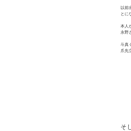
以前
とに
本人
永野
斗真
爪先
そ