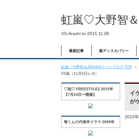
虹嵐♡大野智＆
VS-Arashi-tv-2015.11.05
最新記事
嵐ディスカバリー
虹嵐♡大野智＆ARASHIファンブログ TOP
VS嵐（11月5日レポ）
♡祝♡ FREESTYLE2 2015年
イ
【7月24日〜開催】
が
2015
智くんの代表作ドラマ 2008年