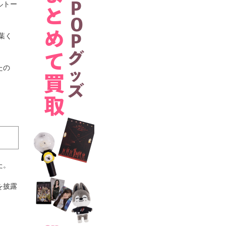
ルトー
葉く
たの
た。
を披露