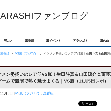
ARASHIファンブログ
智ごと
嵐番組
嵐イベント
アラシゴト
嵐の曲
嵐番組
VS嵐（フジTV）
イケメン勢揃いのレア♡VS嵐！生田斗真＆山田涼
ケメン勢揃いのレア♡VS嵐！生田斗真＆山田涼介＆斎藤
ゲームで競演で熱く魅せまくる｜VS嵐（11月5日レポ）
年11月5日
[
VS嵐（フジTV）
,
嵐番組
]