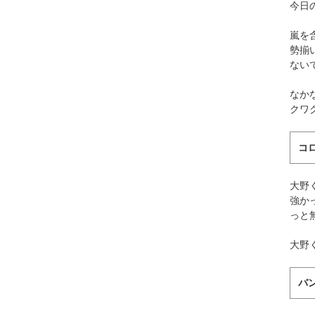
今日
嵐を
勢揃
ない
なか
クワ
コ
大野
強か
っと
大野
バ