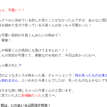
ちゃ、可愛い！！
もクールに決めている顔しか見たことがなかったんですが、あんなに屈
目を細めて全力で笑っている斗真くんがめっちゃ可愛かった！
な可愛い笑顔の斗真くんみたいの初めて！
！素敵！
んや相葉くんの笑顔にも負けてませんわ！！！
くんの笑顔が可愛くて、素敵なのを知れて、今日は良かったわ〜。
ちゃ癒された
芸のようなダンスが終わった後、ナレーションで「
何か失ったものが多
も知れません
」といれれた斗真くんでしたが、失ったものなんかないで
は大きな拾い物しちゃった斗真くんだと思います。
ビ見ていた人に
好感触だった
と思う〜。
２投は、にのあい＆山田涼介対決！