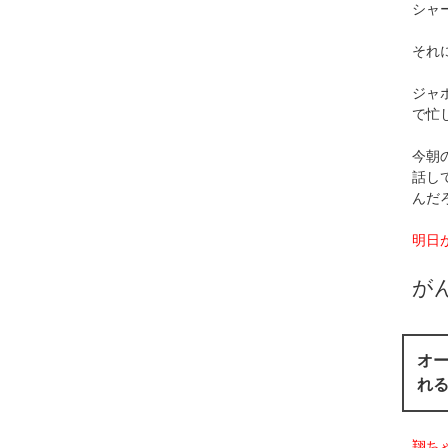
シャ
それ
ジャ
で忙
今朝
話し
んだ
明日
が
オ
れ
翔ち