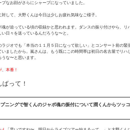
ープなお顔がさらにシャープになっていました。
に対して、大野くんは今日は少しお疲れ気味なご様子。
ポ魂が迫っている頃の収録かと思われます。ダンスの振り付けやら、リ
しい日々を送っているんだろうな〜と。
のラジオでも「本当の１１月５日になって欲しい」とコンサート前の緊
ていましたから。嵐さんは、もう既にこの時間帯は初日の名古屋でリハ
ろうな〜と思います。
が、本番！
んばって！
ープニングで智くんのジャポ魂の振付について潤くんからツッ
る
ゃん
「早いですね〜。明日からライブツアー始まるって。」と大野くん