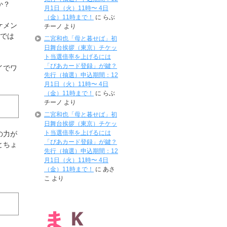
か？
月1日（火）11時〜 4日
（金）11時まで！
に
らぶ
ケメン
チーノ
より
んでは
二宮和也「母と暮せば」初
日舞台挨拶（東京）チケッ
ト当選倍率を上げるには
「ぴあカード登録」が鍵？
イでワ
先行（抽選）申込期間：12
月1日（火）11時〜 4日
（金）11時まで！
に
らぶ
チーノ
より
二宮和也「母と暮せば」初
日舞台挨拶（東京）チケッ
ト当選倍率を上げるには
の力が
「ぴあカード登録」が鍵？
とちょ
先行（抽選）申込期間：12
月1日（火）11時〜 4日
（金）11時まで！
に
あさ
こ
より