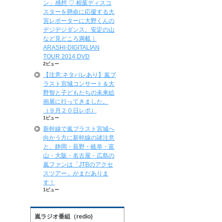
ン」感想 ♡ 相葉ディスコ
スターを懸命に応援する大
宮レポーターに大野くんの
デジデジダンス。安定の山
など見どころ満載｜
ARASHI-DIGITALIAN
TOUR 2014 DVD
2ビュー
【注意:ネタバレあり】嵐ブ
ラスト宮城コンサート＆大
野智と子どもたちの未来絵
画展に行ってきました。
（９月２０日レポ）
1ビュー
新幹線で嵐ブラスト宮城へ
向かう方に新幹線の諸注意
と、静岡・長野・岐阜・富
山・大阪・名古屋・広島の
嵐ファンは「JTBのアクセ
スツアー」がまだありま
す！
1ビュー
嵐ラジオ番組（redio)