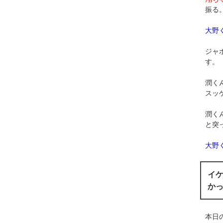
振る
大野
ジャ
す。
潤く
スッ
潤く
と突
大野
イ
か
本日