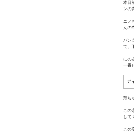
本日
ンの
ニノ
んの
バン
で、
にの
一番
デ
翔ち
この
して
この