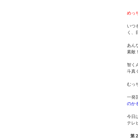
めっ
いつ
く、
あん
素敵
智く
斗真
むっ
一発
のか
今日
テレ
第