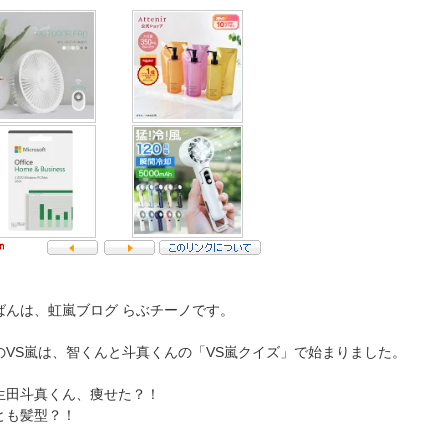
ばんは、虹嵐ブログ らぶチーノです。
のVS嵐は、智くんと斗真くんの「VS嵐クイズ」で始まりました。
生田斗真くん、痩せた？！
とも髪型？！