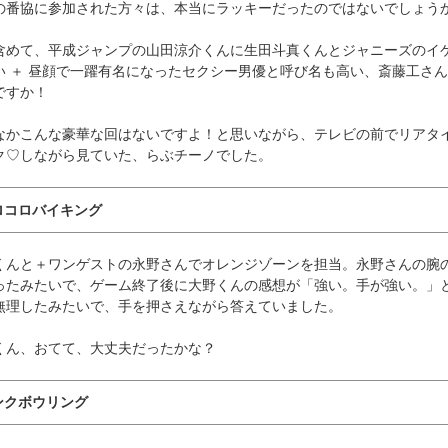
の番協に参加された方々は、本当にラッキーだったのではないでしょう
含めて、平成ジャンプの山田涼介くんに生田斗真くんとジャニーズのイ
い ＋ 昼顔で一躍有名になったセクシー男優と呼び名も高い、斎藤工さ
ですか！
なかこんな豪華な回はないですよ！と思いながら、テレビの前でリアタ
ク♡しながら見ていた、らぶチーノでした。
ロコロバイキング
くんと＋ワンゲストの永野さんでオレンジゾーンを担当。永野さんの腕
ったみたいで、ゲーム終了後に大野くんの感想が「強い。手が強い。」
無理したみたいで、手を押さえながら答えていました。
くん、おてて、大丈夫だったかな？
ンクボウリング