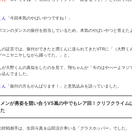
。
くん
「今回本気のやばいやつですね！」
ポコンのダンスの振付を担当しているため、本気のやばいやつと答えた
んの証言では、振付ができたと潤くんに送られてきたVTRに「（大野く
ゲーニヤニヤしながら踊ってた。」と。
んが大野くんの真似をしたのを見て、翔ちゃんが「今のはやべーよマジ
っ込んでました。
くん
「振付の方もがんばります！」と意気込みを語っていました。
ケメンが勇姿を競い合うVS嵐の中でもレア回！クリフクライム
った
の対戦相手は、生田斗真＆山田涼介率いる「グラスホッパー」でした。