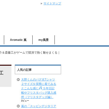
サイトマップ
Aromatic 嵐
my風景
介＆斎藤工がゲームで競演で熱く魅せまくる｜
人気の記事
工
大野くんのパグ犬Tシャツ
２サイズを実際に着てみる
とこんな感じ
５年日記
帳やフリスタバッグ購入感
想（フリスタグッズ編）
2ビュー
嵐の「スッピンデジタリア